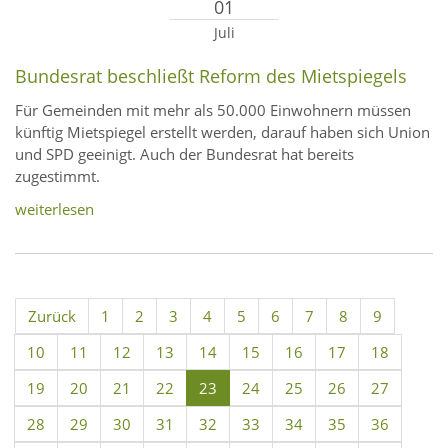
01
Juli
Bundesrat beschließt Reform des Mietspiegels
Für Gemeinden mit mehr als 50.000 Einwohnern müssen
künftig Mietspiegel erstellt werden, darauf haben sich Union
und SPD geeinigt. Auch der Bundesrat hat bereits
zugestimmt.
weiterlesen
Zurück
1
2
3
4
5
6
7
8
9
10
11
12
13
14
15
16
17
18
19
20
21
22
23
24
25
26
27
28
29
30
31
32
33
34
35
36