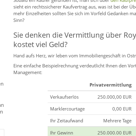
Sobald ein Käufer gefunden ist, man sich über
den Kaufprei
sieht ein rechtssicherer Kaufvertrag aus, was ist bei der Ü
mehr Einzelheiten sollten Sie sich im Vorfeld Gedanken m
Sinn?
Sie denken die Vermittlung über R
kostet viel Geld?
Hand aufs Herz, wir leben vom Immobiliengeschäft in Ost
Eine einfache Beispielrechnung verdeutlicht Ihnen den Vor
Management:
en
Privatvermittlung
Verkaufserlös
250.000,00 EUR
an
Marklercourtage
0,00 EUR
en
Ihr Zeitaufwand
Mehrere Tage
Ihr Gewinn
250.000.00 EUR