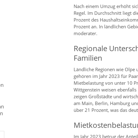
Nach einem Umzug erhöht sich
Regel. Im Durchschnitt liegt 
Prozent des Haushaltseinkomme
Prozent an. In ländlichen Geb
moderater.
Regionale Untersch
Familien
Ländliche Regionen wie Olpe 
gehören im Jahr 2023 für Paar
Mietbelastung von unter 10 Pr
en
Wittgenstein weisen ebenfalls
zeigen Großstädte und wirtsch
am Main, Berlin, Hamburg un
an
über 21 Prozent, was das deutl
en
Mietkostenbelastun
Im Jahr 2023 betrug der Antei