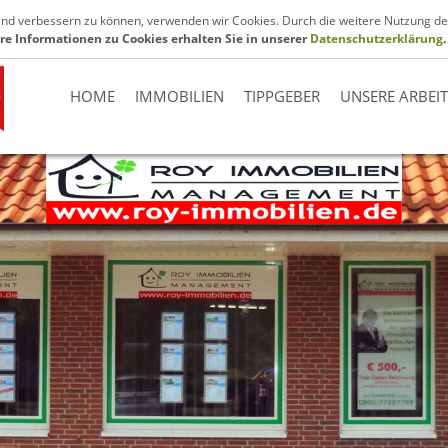
.de
fend verbessern zu können, verwenden wir Cookies. Durch die weitere Nutzung de
re Informationen zu Cookies erhalten Sie in unserer
Datenschutzerklärung
.
HOME
IMMOBILIEN
TIPPGEBER
UNSERE ARBEI