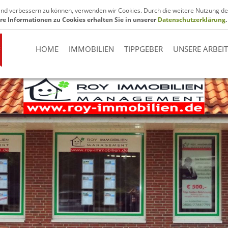
.de
fend verbessern zu können, verwenden wir Cookies. Durch die weitere Nutzung de
re Informationen zu Cookies erhalten Sie in unserer
Datenschutzerklärung
.
HOME
IMMOBILIEN
TIPPGEBER
UNSERE ARBEI