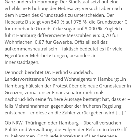
Ganz anders in Hamburg: Der Stadtstaat setzt auf eine
erhebliche Erhöhung der Hebesätze, versucht aber nach
dem Nutzen des Grundstücks zu unterscheiden. Der
Hebesatz B steigt von 540 % auf 975 %, die Grundsteuer C
für unbebaute Grundstücke sogar auf 8.000 %. Zugleich
führt Hamburg differenzierte Messzahlen ein: 0,70 für
Wohnflächen, 0,87 für Gewerbe. Offiziell soll das
aufkommensneutral sein – faktisch bedeutet es für viele
Eigentümer Mehrbelastungen, besonders in
Innenstadtlagen.
Dennoch berichtet Dr. Herlind Gundelach,
Landesvorsitzende Verband Wohneigentum Hamburg: „In
Hamburg hält sich der Protest über die neue Grundsteuer in
Grenzen, zumal unser Finanzsenator mehrmals
nachdrücklich seine frühere Aussage bestätigt hat, dass er –
falls Mehreinnahmen gegenüber der früheren Regelung
entstehen – er diese an die Zahler zurückgeben wird.[…].“
Ob NRW, Thüringen oder Hamburg – überall versuchen
Politik und Verwaltung, die Folgen der Reform in den Griff
zu bekommen. Doch jede Korrektur auf Landesebene