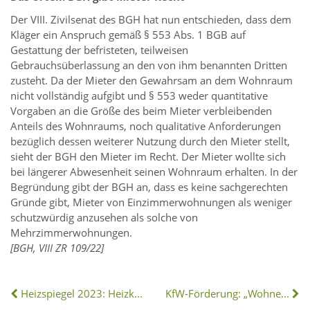
Der VIII. Zivilsenat des BGH hat nun entschieden, dass dem
Kläger ein Anspruch gemäß § 553 Abs. 1 BGB auf
Gestattung der befristeten, teilweisen
Gebrauchsüberlassung an den von ihm benannten Dritten
zusteht. Da der Mieter den Gewahrsam an dem Wohnraum
nicht vollständig aufgibt und § 553 weder quantitative
Vorgaben an die Größe des beim Mieter verbleibenden
Anteils des Wohnraums, noch qualitative Anforderungen
bezüglich dessen weiterer Nutzung durch den Mieter stellt,
sieht der BGH den Mieter im Recht. Der Mieter wollte sich
bei längerer Abwesenheit seinen Wohnraum erhalten. In der
Begründung gibt der BGH an, dass es keine sachgerechten
Gründe gibt, Mieter von Einzimmerwohnungen als weniger
schutzwürdig anzusehen als solche von
Mehrzimmerwohnungen.
[BGH, VIII ZR 109/22]
Heizspiegel 2023: Heizkosten bis zu 81 Prozent höher
KfW-Förderung: „Wohneigentum für Familien“ wird angepasst