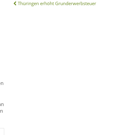
Thüringen erhöht Grunderwerbsteuer
en
an
en