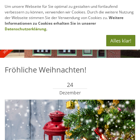
Um unsere Webseite für Sie optimal zu gestalten und fortlaufend
verbessern zu können, verwenden wir Cookies. Durch die weitere Nutzung
Navig
der Webseite stimmen Sie der Verwendung von Cookies zu.
Weitere
anze
Informationen zu Cookies erhalten Sie in unserer
360° - und Luftbildaufnahmen
Datenschutzerklärung
.
Alles klar!
Fröhliche Weihnachten!
24
Dezember