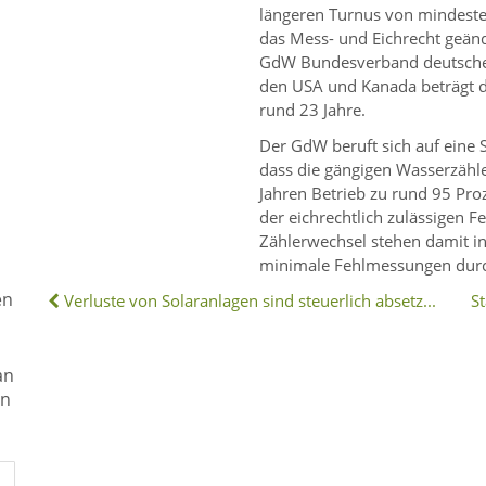
längeren Turnus von mindeste
das Mess- und Eichrecht geänd
GdW Bundesverband deutsche
den USA und Kanada beträgt di
rund 23 Jahre.
Der GdW beruft sich auf eine 
dass die gängigen Wasserzähl
Jahren Betrieb zu rund 95 Pr
der eichrechtlich zulässigen F
Zählerwechsel stehen damit in
minimale Fehlmessungen durch
en
Verluste von Solaranlagen sind steuerlich absetzbar
an
en