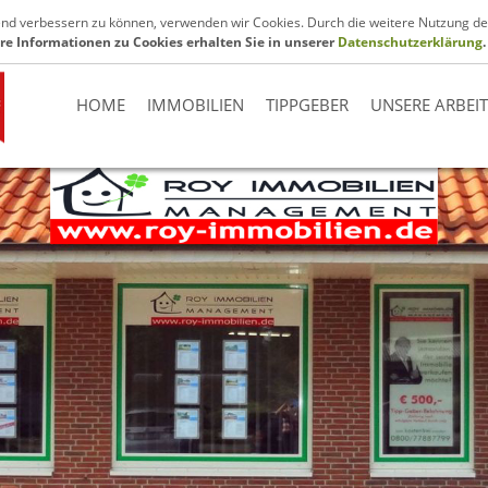
.de
fend verbessern zu können, verwenden wir Cookies. Durch die weitere Nutzung de
re Informationen zu Cookies erhalten Sie in unserer
Datenschutzerklärung
.
HOME
IMMOBILIEN
TIPPGEBER
UNSERE ARBEI